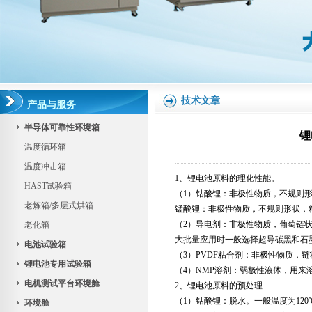
技术文章
产品与服务
半导体可靠性环境箱
锂
温度循环箱
温度冲击箱
1、锂电池原料的理化性能。
HAST试验箱
（1）钴酸锂：非极性物质，不规则形状，
老炼箱/多层式烘箱
锰酸锂：非极性物质，不规则形状，粒径
（2）导电剂：非极性物质，葡萄链状物
老化箱
大批量应用时一般选择超导碳黑和石
电池试验箱
（3）PVDF粘合剂：非极性物质，链状
锂电池专用试验箱
（4）NMP溶剂：弱极性液体，用来溶
电机测试平台环境舱
2、锂电池原料的预处理
（1）钴酸锂：脱水。一般温度为12
环境舱