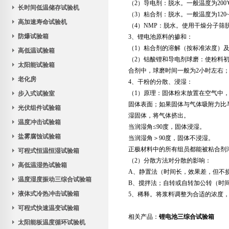
（2）导电剂：脱水。一般温度为20
长时间低温储存试验机
（3）粘合剂：脱水。一般温度为120
高加速寿命试验机
（4）NMP：脱水。使用干燥分子筛
防爆试验箱
3、锂电池原料的掺和：
（1）粘合剂的溶解（按标准浓度）
高低温试验箱
（2）钴酸锂和导电剂球磨：使粉料
太阳能试验箱
合剂中，球磨时间一般为2小时左右
老化房
4、干粉的分散、浸湿：
（1）原理：固体粉末放置在空气中
步入式试验室
固体表面；如果固体与气体吸附力比
光伏组件试验箱
湿固体，将气体挤出。
温度冲击试验箱
当润湿角≤90度，固体浸湿。
盐雾腐蚀试验箱
当润湿角＞90度，固体不浸湿。
正极材料中的所有组员都能被粘合剂
可程式恒温恒湿试验箱
（2）分散方法对分散的影响：
高低温湿热试验箱
A、静置法（时间长，效果差，但不
温度湿度振动三综合试验箱
B、搅拌法；自转或自转加公转（时
液体式冷热冲击试验箱
5、稀释。将浆料调整为合适的浓度
可程式快速温变试验箱
相关产品：
锂电池三综合试验箱
太阳能板温度循环试验机