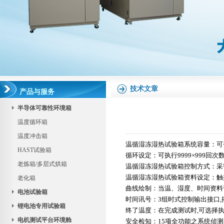
技术文章
产品与服务
半导体可靠性环境箱
温度循环箱
温度冲击箱
温循湿冻湿热试验箱
系统容量：可登
HAST试验箱
循环设定：可执行9999×999回
老炼箱/多层式烘箱
温循湿冻湿热试验箱
控制方式：采智
温循湿冻湿热试验箱
资料设定：触
老化箱
曲线绘制：当温、湿度、时间资料
电池试验箱
时间讯号：3组时式控制输出接口,
锂电池专用试验箱
终了温度：在完成测试时,可选择
电机测试平台环境舱
安全检知：15项全功能之系统侦