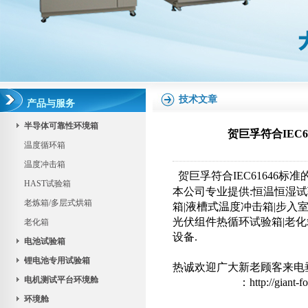
技术文章
产品与服务
半导体可靠性环境箱
贺巨孚符合IEC
温度循环箱
温度冲击箱
贺巨孚符合IEC61646
HAST试验箱
本公司专业提供:
恒温恒湿试
老炼箱/多层式烘箱
箱
|液槽式温度冲击箱
|
步入室
光伏组件热循环试验箱
|
老化
老化箱
设备
.
电池试验箱
锂电池专用试验箱
热诚欢迎广大新老顾客来电
电机测试平台环境舱
：
http://giant-
环境舱