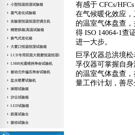
有感于
CFCs/HFC
小型恒温恒湿试验箱
在气候暖化效应，
蒸气老化试验箱
实验室恒温恒湿空调主机
的温室气体盘查，
精密烘箱|高温试验箱
得
ISO 14064-1
查
换气式老化箱
进一大步。
大窗口恒温恒湿试验箱
巨孚仪器总洪境松
LCD专用双面大视窗恒温恒湿试验机
孚仪器可掌握自身
LM80光通维持寿命试验机
的温室气体盘查，
被动元件偏压寿命试验机
盐水喷雾试验机
量工作计划，善尽
淋雨试验箱
沙尘试验箱
LED试验箱
跌落试验台
振动试验台