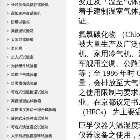
变迁及「温室气体
长时间低温储存试验机
着手建制温室气体
高加速寿命试验机
证。
防爆试验箱
高低温试验箱
氟氯碳化物
（Chlor
太阳能试验箱
被大量生产及广泛
老化房
机、家用冷气机、
步入式试验室
军舰用空调、公路
光伏组件试验箱
等；至
1986
年时
C
温度冲击试验箱
量，会排放至大气
盐雾腐蚀试验箱
之使用限制与要求
可程式恒温恒湿试验箱
业。在京都议定书
高低温湿热试验箱
温度湿度振动三综合试验箱
（HFCs）
为主要
液体式冷热冲击试验箱
巨孚仪器为温湿度
可程式快速温变试验箱
仪器设备之使用，
太阳能板温度循环试验机