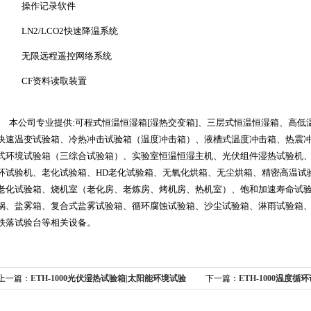
操作记录软件
LN2/LCO2快速降温系统
无限远程遥控网络系统
CF资料读取装置
本公司专业提供
:
可程式恒温恒湿箱
[
湿热交变箱
]
、三层式恒温恒湿箱、高低
快速温变试验箱、冷热冲击试验箱（温度冲击箱）、液槽式温度冲击箱、热震
式环境试验箱（三综合试验箱）、实验室恒温恒湿主机、光伏组件湿热试验机
环试验机、老化试验箱、
HD
老化试验箱、无氧化烘箱、无尘烘箱、精密高温试
老化试验箱、烧机室（老化房、老炼房、烤机房、热机室）、饱和加速寿命试
锅、盐雾箱、复合式盐雾试验箱、循环腐蚀试验箱、沙尘试验箱、淋雨试验箱
跌落试验台等相关设备。
上一篇：
ETH-1000光伏湿热试验箱|太阳能环境试验
下一篇：
ETH-1000温度循
箱|北京光伏湿冻试验箱