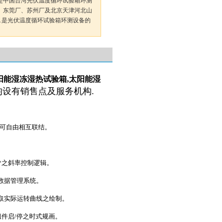
孚是中国台湾光伏温度循环试验箱环测
、东莞厂、苏州厂及北京天津河北山
.是光伏温度循环试验箱环测设备的
阳能湿冻湿热试验箱,太阳能湿
设有销售点及服务机构.
程式可自由相互联结。
含*之斜率控制逻辑。
录数据管理系统。
取实际运转曲线之绘制。
组件启/停之时式规画。