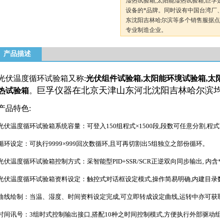
湿热试验箱,太阳能湿热试验箱,巨
设备的*品牌。同时设有中国台湾厂
东沈阳吉林哈尔滨等多个销售服据点
专业制造企业。
产品描述
光伏温度循环试验箱又称:
光伏组件试验箱,太阳能环境试验箱,太
巨孚仪器在北京天津山东河北沈阳吉林哈尔滨均
热试验箱
。
产品特色:
光伏温度循环试验箱
系统容量：可登入150组程式×1500段,段数可任意分割,
循环设定：可执行9999×999回次数循环,且可再切割出5组独立之部份循环。
光伏温度循环试验箱
控制方式：采智能型PID+SSR/SCR正逆双向同步输出, 内
光伏温度循环试验箱
资料设定：触控式对话框设定模式,操作简易明确,内建目
曲线绘制：当温、湿度、时间资料设定完成,可立即转成设定曲线,运转中亦可获
时间讯号：3组时式控制输出接口,搭配10种之时间控制模式,方便执行外部驱动