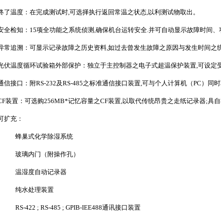
终了温度：在完成测试时,可选择执行返回常温之状态,以利测试物取出。
安全检知：15项全功能之系统侦测,确保机台运转安全.并可自动显示故障时间
异常追溯：可显示记录故障之历史资料,如过去曾发生故障之原因与发生时间之
光伏温度循环试验箱
外部保护：独立于主控制器之电子式超温保护装置,可设定
通信接口：附RS-232及RS-485之标准通信接口装置,可与个人计算机（PC）
CF装置：可选购256MB*记忆容量之CF装置,以取代传统昂贵之走纸记录器;
可扩充：
蜂巢式化学除湿系统
玻璃内门（附操作孔）
温湿度自动记录器
纯水处理装置
RS-422 ; RS-485 ; GPIB-IEE488通讯接口装置