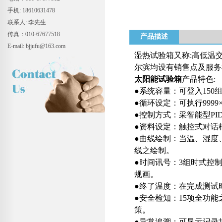
手机: 18610631478
联系人: 李先生
传真：010-67677518
产品描述
E-mail: bjjufu@163.com
湿热试验箱又称:高低温
尔滨均设有销售点及服务
太阳能试验箱
产品特色:
●系统容量：可登入150
●循环设定：可执行999
●控制方式：采智能型PID
●资料设定：触控式对话
●曲线绘制：当温、湿度
线之绘制。
●时间讯号：3组时式控制
规画。
●终了温度：在完成测试
●安全检知：15项全功
策。
●异常追溯：可显示记录