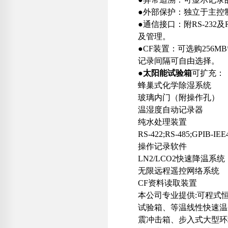
●外部保护：独立于主控
●通信接口：附RS-232
及管理。
●CF装置：可选购256
记录间隔可自由选择。
●
太阳能试验箱
可扩充：
蜂巢式化学除湿系统
玻璃内门（附操作孔）
温湿度自动记录器
纯水处理装置
RS-422;RS-485;GPIB
操作记录软件
LN2/LCO2快速降温系统
无限远程遥控网络系统
CF资料读取装置
本公司专业提供:可程式
试验箱、等温线性快速温
震冲击箱、步入式大型环