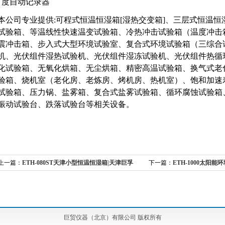
度自动记录器
本公司专业提供:可程式恒温恒湿箱[湿热交变箱]、三层式恒温
试验箱、等温线性快速温变试验箱、冷热冲击试验箱（温度冲击
震冲击箱、步入式大型环境试验室、复合式环境试验箱（三综合
机、光伏组件湿热试验机、光伏组件湿冻试验机、光伏组件热循
化试验箱、无氧化烘箱、无尘烘箱、精密高温试验箱、换气式老
验箱、烧机室（老化房、老炼房、烤机房、热机室）、饱和加速
试验箱、压力锅、盐雾箱、复合式盐雾试验箱、循环腐蚀试验箱
振动试验台、跌落试验台等相关设备。
上一篇：
ETH-080ST天津小型恒温恒湿箱|天津巨孚
下一篇：
ETH-1000太阳能
恒温恒湿箱|天津恒温恒湿试验机
巨贸仪器（北京）有限公司 版权所有