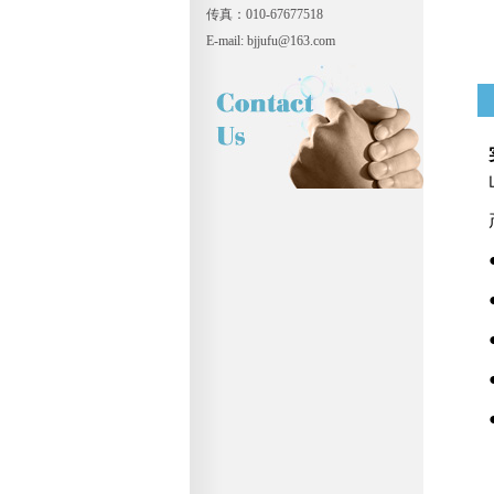
传真：010-67677518
E-mail: bjjufu@163.com