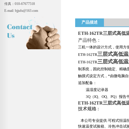
传真：010-67677518
E-mail: bjjufu@163.com
产品描述
ETH-162TR
三层式高低
产品特色：
三机一体的设计方式，使用方
三层式高低温
ETH-162TR
三层式高低温
ETH-162TR
制系统，因此控制稳定、精确
触摸式设定方式，*由微电脑
追加配备：
温湿度记录器
3Q（IQ
、
OQ
、
PQ）
报告
ETH-162TR
三层式高低
技术规格
:
本公司专业提供
:
可程式恒温
快速温变试验箱、冷热冲击试