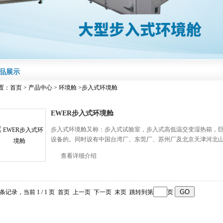
品展示
置：
首页
>
产品中心
>
环境舱
>步入式环境舱
EWER步入式环境舱
步入式环境舱又称：步入式试验室，步入式高低温交变湿热箱，
设备的。同时设有中国台湾厂、东莞厂、苏州厂及北京天津河北山
环境试验室环测设备的专业制造企业。
查看详细介绍
1 条记录，当前 1 / 1 页 首页 上一页 下一页 末页 跳转到第
页