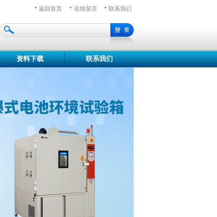
返回首页
在线留言
联系我们
资料下载
联系我们