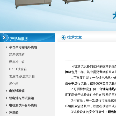
技术文章
产品与服务
半导体可靠性环境箱
温度循环箱
温度冲击箱
环境测试设备的选择依据其实很简
HAST试验箱
验箱
也是一样。其中需要遵循的五条
老炼箱/多层式烘箱
1.可重复性是：一台锂电池热冲击
设备中进行试验，被冷热冲击箱试验
老化箱
2.可测控性是;任何一台
锂电池热
电池试验箱
度不应低于试验条件允许的误差的三
锂电池专用试验箱
3.排它性：每一次进行可靠性试验
电机测试平台环境舱
环境因素渗透其中，以便在试验中或
3.试验设备的安全可靠性：
锂电
环境舱