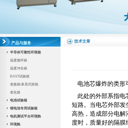
技术文章
产品与服务
半导体可靠性环境箱
温度循环箱
温度冲击箱
HAST试验箱
电池芯爆炸的类形可
老炼箱/多层式烘箱
老化箱
此处的外部系指电芯
电池试验箱
短路。当电芯外部发
锂电池专用试验箱
高热，造成部分电解
电机测试平台环境舱
度时，质量好的隔膜
环境舱