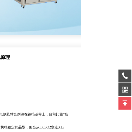
池原理
导电剂及粘合剂涂在铜箔基带上，目前比较*负
结构很稳定的晶型，但当从LiCoO2拿走XLi