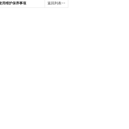
箱使用维护保养事项
返回列表>>