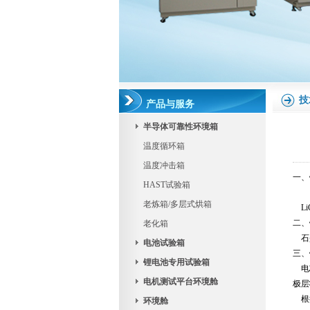
技
产品与服务
半导体可靠性环境箱
温度循环箱
温度冲击箱
一、
HAST试验箱
老炼箱/多层式烘箱
Li
二、
老化箱
石墨
电池试验箱
三、
锂电池专用试验箱
电芯
电机测试平台环境舱
极层
根据
环境舱