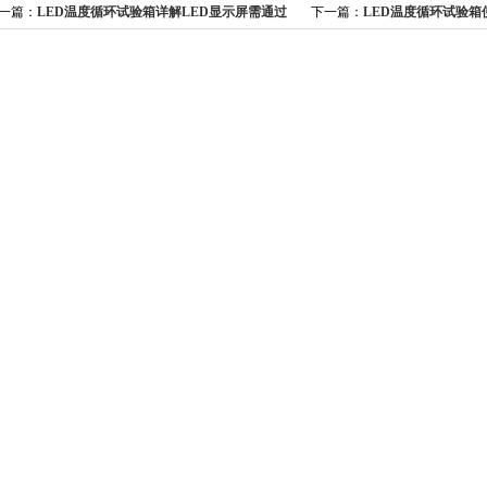
一篇：
LED温度循环试验箱详解LED显示屏需通过
下一篇：
LED温度循环试验
试验