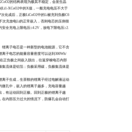
XCoO2的结构表现为极其不稳定，会发生晶
1-XCoO2中的X值，一般充电电压不大于
*次化成后，正极LiCoO2中的Li被充到负极C6
证下次充放电Li的正常嵌入，否则电芯的压倒很
全充电上限电压≤4.2V，放电下限电压≥2.
。锂离子电芯是一种新型的电池能源，它不含
子电芯的能量容量密度可以达到300Wh/
离子在正负极之间嵌入脱出，往返穿梭电芯内部
极集流体是铝箔；负极采用碳，负极集流体是
锂离子生成，生茶鞥的锂离子经过电解液运动
的微孔中，嵌入的锂离子越多，充电容量越
出，有运动回到正极。回到正极的锂离子越
，在内部压力过大的情况下，防爆孔会自动打