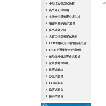
上
小型恒温恒湿试验箱
的
蒸气老化试验箱
实验室恒温恒湿空调主机
精密烘箱|高温试验箱
换气式老化箱
大窗口恒温恒湿试验箱
LCD专用双面大视窗恒温恒湿试验机
LM80光通维持寿命试验机
被动元件偏压寿命试验机
盐水喷雾试验机
淋雨试验箱
沙尘试验箱
LED试验箱
跌落试验台
振动试验台