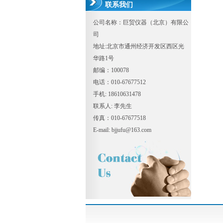
联系我们
公司名称：巨贸仪器（北京）有限公
司
地址:北京市通州经济开发区西区光
华路1号
邮编：100078
电话：010-67677512
手机: 18610631478
联系人: 李先生
传真：010-67677518
E-mail: bjjufu@163.com