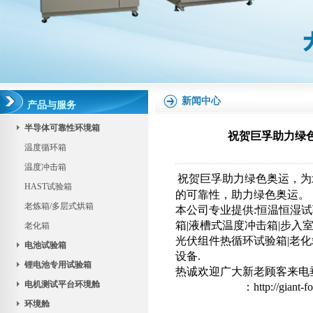
新闻中心
产品与服务
半导体可靠性环境箱
祝贺巨孚助力绿
温度循环箱
温度冲击箱
祝贺巨孚助力绿色奥运，为
HAST试验箱
的可靠性，助力绿色奥运。
老炼箱/多层式烘箱
本公司专业提供:恒温恒湿试
箱|液槽式温度冲击箱|步入
老化箱
光伏组件热循环试验箱|老化箱
电池试验箱
设备.
锂电池专用试验箱
热诚欢迎广大新老顾客来电
电机测试平台环境舱
：
http://giant-
环境舱